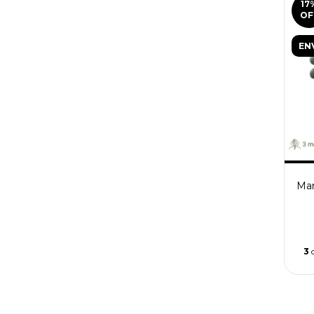
17
OF
EN
Man
3