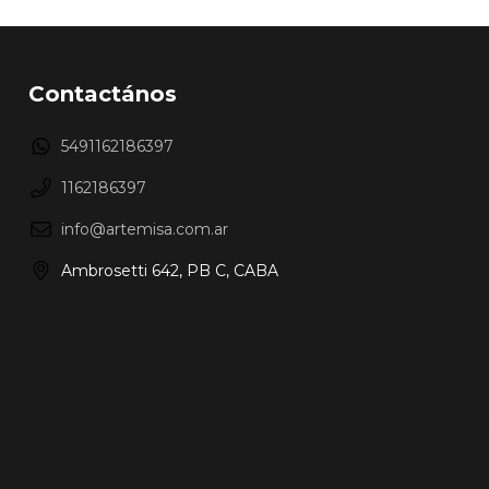
Contactános
5491162186397
1162186397
info@artemisa.com.ar
Ambrosetti 642, PB C, CABA