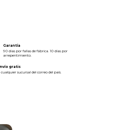
Medios de envío
CAMBIAR CP
regas para el CP:
CALCULAR
iciá sesión
y usá tus datos de entrega
sé mi código postal
Garantía
90 días por fallas de fábrica. 10 días por
arrepentimiento.
nvío gratis
 cualquier sucursal del correo del país.