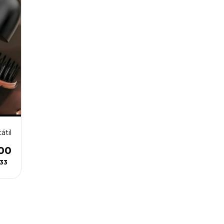
átil
00
,33