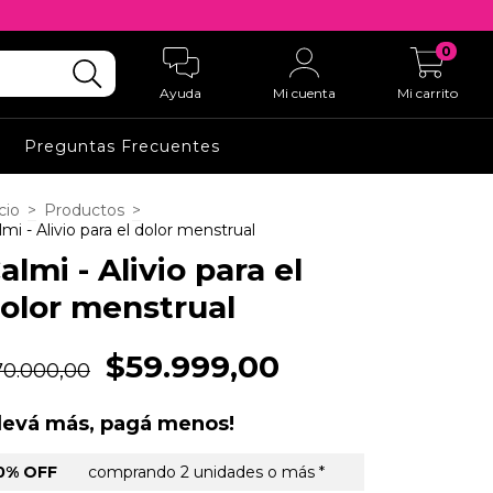
0
Ayuda
Mi cuenta
Mi carrito
Preguntas Frecuentes
cio
>
Productos
>
lmi - Alivio para el dolor menstrual
almi - Alivio para el
olor menstrual
$59.999,00
70.000,00
Llevá más, pagá menos!
0% OFF
comprando 2 unidades o más *