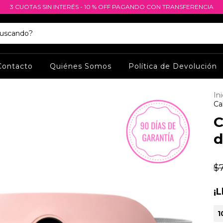
3 CUOTAS SIN INTERÉS - 10 % OFF PAGANDO CON TRANSFERENCIA
Contacto
Quiénes Somos
Política de Devolución
Ini
Ca
C
d
$
¡
1