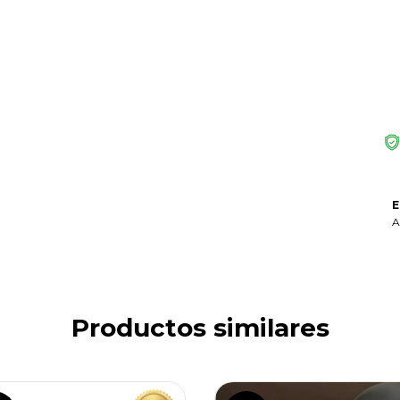
Ent
In
No 
E
A
Productos similares