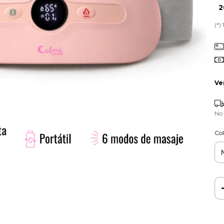
2
(*)
Ve
No
Col