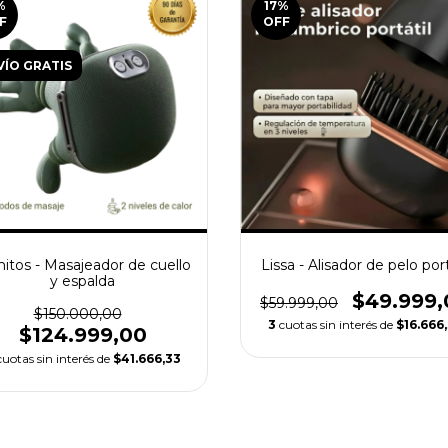
%
17
%
F
OFF
VÍO GRATIS
itos - Masajeador de cuello
Lissa - Alisador de pelo port
y espalda
$49.999,
$59.999,00
$150.000,00
3
cuotas sin interés de
$16.666
$124.999,00
cuotas sin interés de
$41.666,33